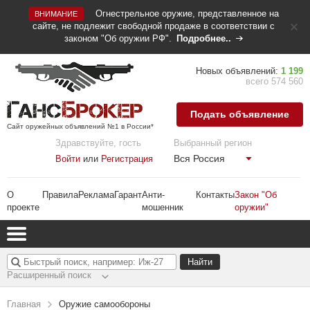
Огнестрельное оружие, представленное на
ВНИМАНИЕ
сайте, не подлежит свободной продаже в соответствии с
законом "Об оружии РФ".
Подробнее..
Новых объявлений:
1 199
всего 574 560
Подать объявление
Сайт оружейных объявлений №1 в России*
Здравствуйте, гость
Выбранный регион
Вся Россия
Войти
или
Регистрация
О
Правила
Реклама
Гарант
Анти-
Контакты
Закон "Об
проекте
мошенник
оружии"
Расширенный поиск
Главная
Оружие самообороны