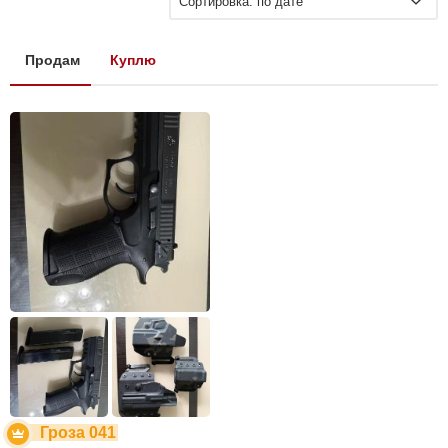
Сортировка: по дате
Продам
Куплю
Гроза 041