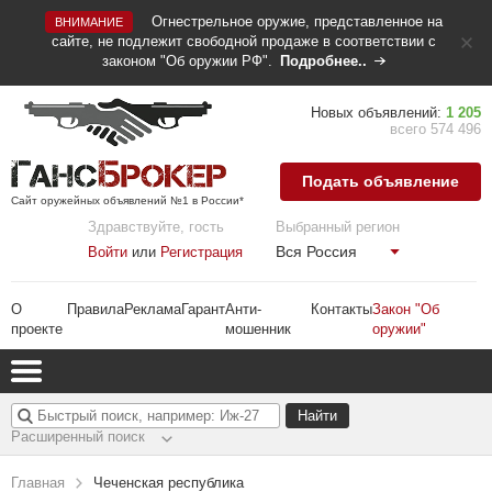
Огнестрельное оружие, представленное на
ВНИМАНИЕ
сайте, не подлежит свободной продаже в соответствии с
законом "Об оружии РФ".
Подробнее..
Новых объявлений:
1 205
всего 574 496
Подать объявление
Сайт оружейных объявлений №1 в России*
Здравствуйте, гость
Выбранный регион
Вся Россия
Войти
или
Регистрация
О
Правила
Реклама
Гарант
Анти-
Контакты
Закон "Об
проекте
мошенник
оружии"
Расширенный поиск
Главная
Чеченская республика