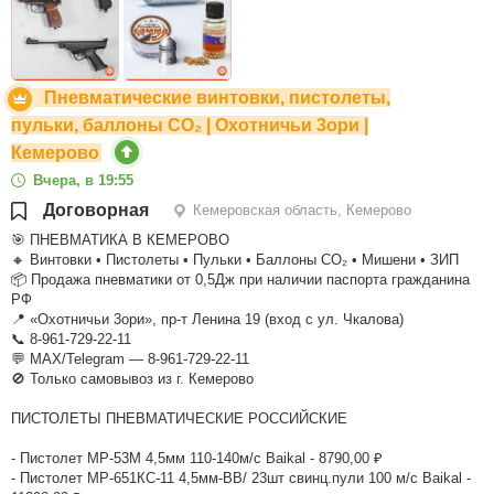
Пневматические винтовки, пистолеты,
пульки, баллоны CO₂ | Охотничьи 3ори |
Кемерово
Вчера, в 19:55
Договорная
Кемеровская область, Кемерово
🎯 ПНЕВМАТИКА В КЕМЕРОВО
🔸 Винтовки • Пистолеты • Пульки • Баллоны CO₂ • Мишени • ЗИП
📦 Продажа пневматики от 0,5Дж при наличии паспорта гражданина
РФ
📍 «Охотничьи 3ори», пр-т Ленина 19 (вход с ул. Чкалова)
📞 8-961-729-22-11
💬 МАХ/Telegram — 8-961-729-22-11
🚫 Только самовывоз из г. Кемерово
ПИСТОЛЕТЫ ПНЕВМАТИЧЕСКИЕ РОССИЙСКИЕ
- Пистолет МР-53М 4,5мм 110-140м/с Baikal - 8790,00 ₽
- Пистолет МР-651КC-11 4,5мм-BB/ 23шт свинц.пули 100 м/с Baikal -