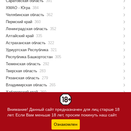
Саратовская область
391
ХМАО - Югра
384
Челябинская область
362
Пермский край
360
Ленинградская область
352
Алтайский край
335
Астраханская область
322
Удмуртская Республика
321
Республика Башкортостан
305
Тюменская область
292
Тверская область
283
Рязанская область
279
Владимирская область
265
Хабаровский край
260
Ярославская область
257
Республика Крым
254
Внимание! Данный сайт предназначен для лиц старше 18
Калининградская область
251
лет. Если Вам меньше 18 лет, просим покинуть наш сайт.
Тульская область
215
Ознакомлен
Вологодская область
214