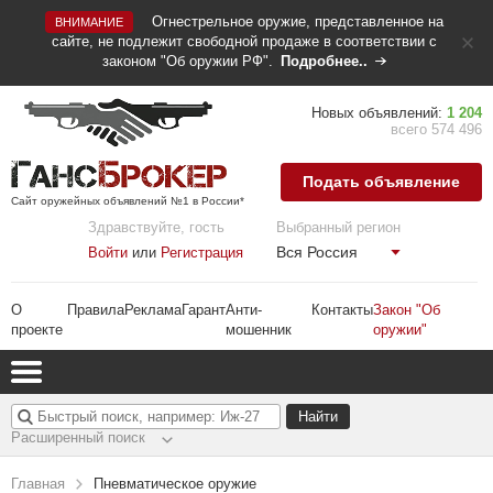
Огнестрельное оружие, представленное на
ВНИМАНИЕ
сайте, не подлежит свободной продаже в соответствии с
законом "Об оружии РФ".
Подробнее..
Новых объявлений:
1 204
всего 574 496
Подать объявление
Сайт оружейных объявлений №1 в России*
Здравствуйте, гость
Выбранный регион
Вся Россия
Войти
или
Регистрация
О
Правила
Реклама
Гарант
Анти-
Контакты
Закон "Об
проекте
мошенник
оружии"
Расширенный поиск
Главная
Пневматическое оружие