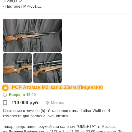
11298,00 ₽
- Пистолет МР-651К...
РСР Атаман М2, кал.6,35мм (Лицензия)
Вчера, в 19:40
110 000 руб.
Москва
Состояние отличное (5). Установлен ствол Lothar Walther. В
комплекте два баллона, зип, оптика.
Товар представлен оружейным салоном "ОМЕРТА". г. Москва,
ул.Летчика Бабушкина, д.11/2, к.1, с 11.00 до 22.00 ежедневно. Тел