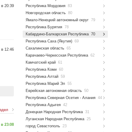
 в 20:39
Республика Мордовия
83
Новгородская область
80
Ямало-Ненецкий автономный округ
79
Республика Бурятия
78
Кабардино-Балкарская Республика
70
Республика Саха (Якутия)
69
Сахалинская область
65
 в 12:46
Карачаево-Черкесская Республика
62
Камчатский край
61
Республика Коми
60
Республика Алтай
59
Республика Марий Эл
55
Еврейская автономная область
50
Республика Северная Осетия - Алания
44
Республика Адыгея
42
аздел
Донецкая Народная Республика
31
Луганская Народная Республика
25
 в 23:08
город Севастополь
23