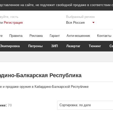
дставленное на сайте, не подлежит свободной продаже в соответствии с
вуйте, гость
Выбранный регион
Вся Россия
ли
Регистрация
те
Правила
Реклама
Гарант
Анти-мошенник
Контакты
Экипировка
Патроны
ЗИП
Лазертаг
Тюнинг
С
рдино-Балкарская Республика
е и продаже оружия в Кабардино-Балкарской Республике
ике:
70
Сортировка: по дате