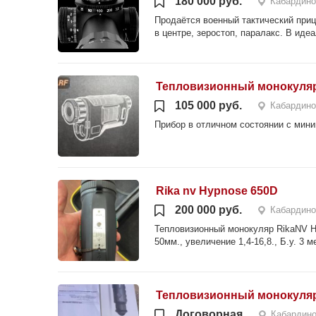
180 000 руб.
Кабардино
Продаётся военный тактический прице
в центре, зеростоп, паралакс. В иде
Тепловизионный монокуля
105 000 руб.
Кабардино
Прибор в отличном состоянии с мин
Rika nv Hypnose 650D
200 000 руб.
Кабардино
Тепловизионный монокуляр RikaNV Hy
50мм., увеличение 1,4-16,8., Б.у. 3 
Тепловизионный монокуляр
Договорная
Кабардино