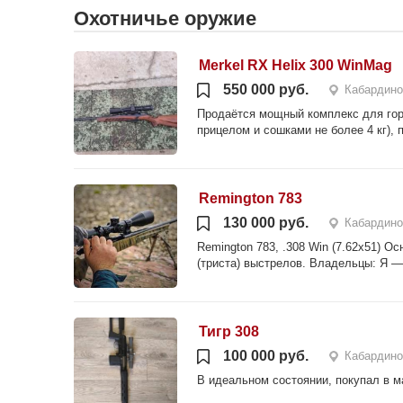
Охотничье оружие
Merkel RX Helix 300 WinMag
550 000 руб.
Кабардино
Продаётся мощный комплекс для горной
прицелом и сошками не более 4 кг), 
Remington 783
130 000 руб.
Кабардино
Remington 783, .308 Win (7.62x51) О
(триста) выстрелов. Владельцы: Я —
Тигр 308
100 000 руб.
Кабардино
В идеальном состоянии, покупал в м