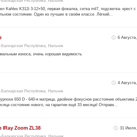
-Балкарская Республика, Нальчик
л Kahles K312i 3-12×50, первая фокалка, сетка mil7, подсветка- крест с
альном состоянии. Один из лучших в своём классе. Лёгкий...
р
6 Августа,
-Балкарская Республика, Нальчик
имальным износа, очень хорошая видимость
4 Августа,
-Балкарская Республика, Нальчик
pnose 650 D - 640-я матрица, двойное фокусное расстояние объектива 
месяца состояние нового, на гарантии ещё 33 месяца! Отправк...
 IRay Zoom ZL38
31 Июля,
-Балкарская Республика, Нальчик