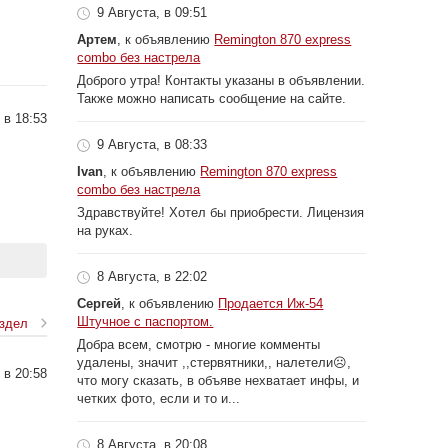
9 Августа, в 09:51
Артем
, к объявлению
Remington 870 express
combo без настрела
Доброго утра! Контакты указаны в объявлении.
Также можно написать сообщение на сайте.
 в 18:53
9 Августа, в 08:33
Ivan
, к объявлению
Remington 870 express
combo без настрела
Здравствуйте! Хотел бы приобрести. Лицензия
на руках.
8 Августа, в 22:02
Сергей
, к объявлению
Продается Иж-54
Штучное с паспортом.
аздел
Добра всем, смотрю - многие комменты
удалены, значит ,,стервятники,, налетели☹️,
 в 20:58
что могу сказать, в объяве нехватает инфы, и
четких фото, если и то и...
8 Августа, в 20:08