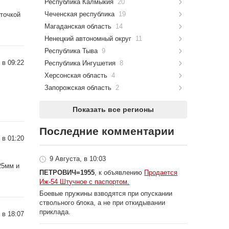
Республика Калмыкия
20
Чеченская республика
19
 точкой
Магаданская область
14
Ненецкий автономный округ
11
Республика Тыва
9
 в 09:22
Республика Ингушетия
8
Херсонская область
4
Запорожская область
2
Показать все регионы
Последние комментарии
 в 01:20
9 Августа, в 10:03
25мм и
ПЕТРОВИЧ=1955
, к объявлению
Продается
Иж-54 Штучное с паспортом.
Боевые пружины взводятся при опускании
ствольного блока, а не при откидывании
приклада.
 в 18:07