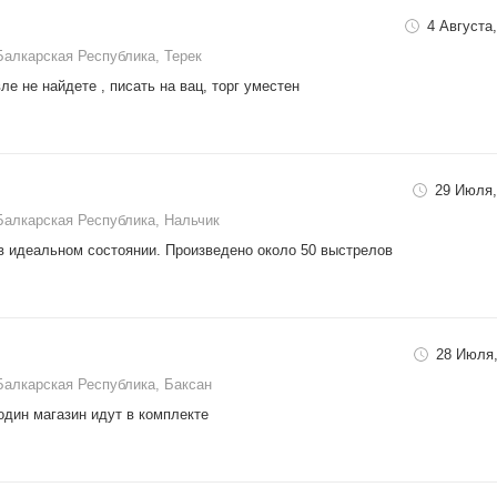
4 Августа,
Балкарская Республика, Терек
е не найдете , писать на вац, торг уместен
29 Июля,
Балкарская Республика, Нальчик
в идеальном состоянии. Произведено около 50 выстрелов
28 Июля,
Балкарская Республика, Баксан
один магазин идут в комплекте