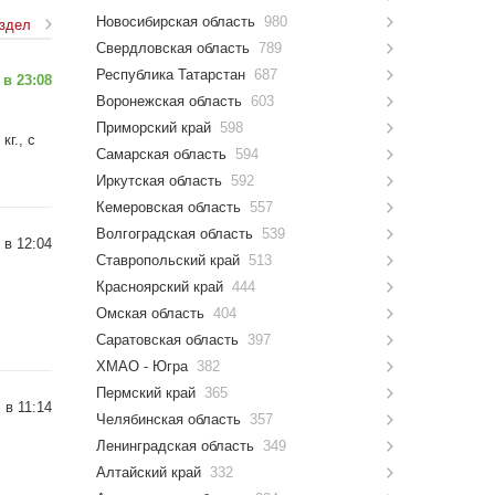
Новосибирская область
980
аздел
Свердловская область
789
Республика Татарстан
687
 в 23:08
Воронежская область
603
Приморский край
598
кг., с
Самарская область
594
Иркутская область
592
Кемеровская область
557
Волгоградская область
539
 в 12:04
Ставропольский край
513
Красноярский край
444
Омская область
404
Саратовская область
397
ХМАО - Югра
382
Пермский край
365
 в 11:14
Челябинская область
357
Ленинградская область
349
Алтайский край
332