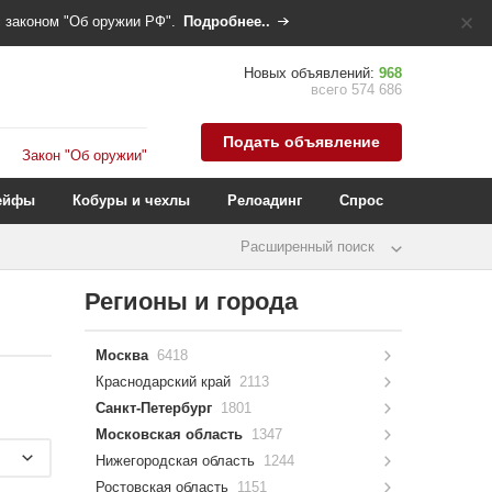
 законом "Об оружии РФ".
Подробнее..
Новых объявлений:
968
всего 574 686
Подать объявление
Закон "Об оружии"
ейфы
Кобуры и чехлы
Релоадинг
Спрос
Расширенный поиск
Регионы и города
Москва
6418
Краснодарский край
2113
Санкт-Петербург
1801
Московская область
1347
Нижегородская область
1244
Ростовская область
1151